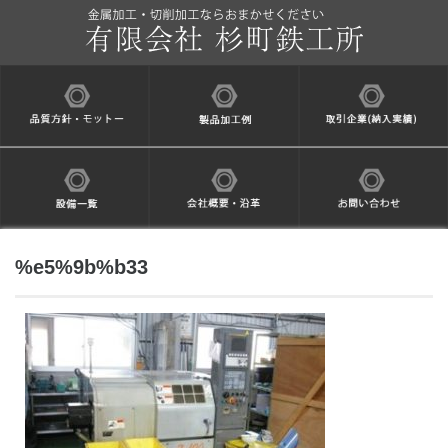
%e5%9b%b33