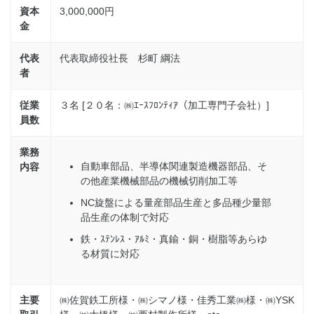
資本
3,000,000円
金
代表
代表取締役社長 杉町 綱法
者
従業
３名 [２０名：㈱ｴｰｽﾌﾛﾝﾃｨｱ（加工専門子会社）]
員数
業務
自動車部品、半導体関連製造機器部品、そ
内容
の他産業機械部品の機械切削加工等
NC旋盤による量産部品生産と多品種少量部
品生産の体制で対応
鉄・ｽﾃﾝﾚｽ・ｱﾙﾐ・真鍮・銅・樹脂等あらゆ
る材質に対応
主要
㈱佐賀鉄工所様・㈱シマノ様・佳秀工業㈱様・㈱YSK