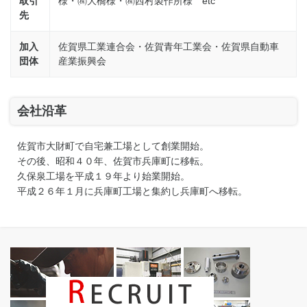
取引
様・㈱大橋様・㈱西村製作所様 etc
先
加入
佐賀県工業連合会・佐賀青年工業会・佐賀県自動車
団体
産業振興会
会社沿革
佐賀市大財町で自宅兼工場として創業開始。
その後、昭和４０年、佐賀市兵庫町に移転。
久保泉工場を平成１９年より始業開始。
平成２６年１月に兵庫町工場と集約し兵庫町へ移転。