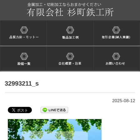
32993211_s
2025-08-12